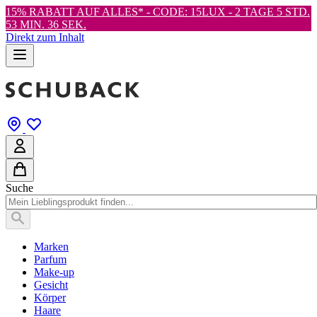
15% RABATT AUF ALLES* - CODE: 15LUX -
2 TAGE 5 STD.
53 MIN. 35 SEK.
Direkt zum Inhalt
Suche
Marken
Parfum
Make-up
Gesicht
Körper
Haare