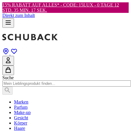
15% RABATT AUF ALLES* - CODE: 15LUX -
0 TAGE 12
STD. 35 MIN. 16 SEK.
Direkt zum Inhalt
Suche
Marken
Parfum
Make-up
Gesicht
Körper
Haare